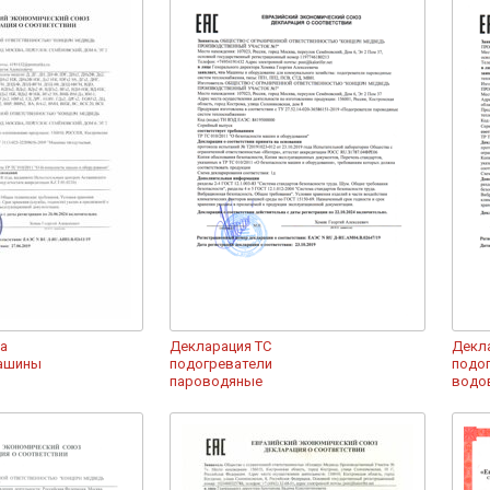
на
Декларация ТС
Декла
машины
подогреватели
подо
пароводяные
водо