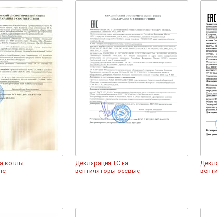
на котлы
Декларация ТС на
Декла
ые
вентиляторы осевые
вент