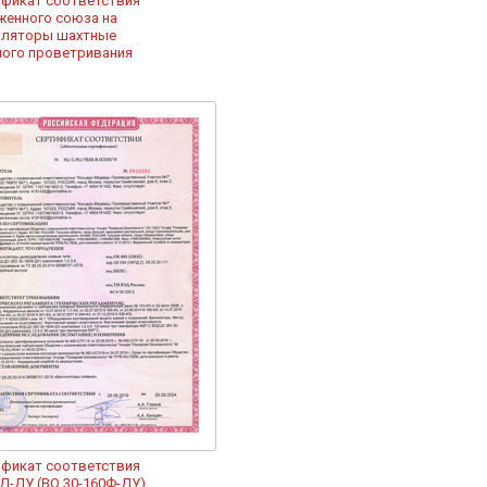
ификат соответствия
женного союза на
иляторы шахтные
ного проветривания
ификат соответствия
Д-ДУ (ВО 30-160Ф-ДУ)