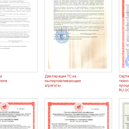
на
Декларация ТС на
Cерт
тели
пылеулавливающие
техно
агрегаты
проц
RU.OC