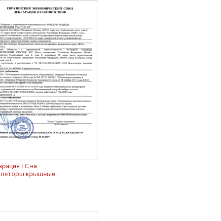
рация ТС на
иляторы крышные