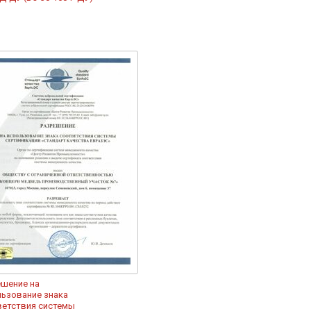
ешение на
ьзование знака
ветствия системы