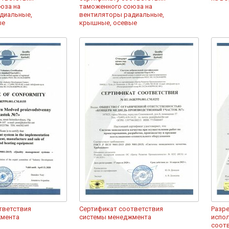
юза на
таможенного союза на
диальные,
вентиляторы радиальные,
ые
крышные, осевые
тветствия
Сертификат соответствия
Разр
жмента
системы менеджмента
испол
соот