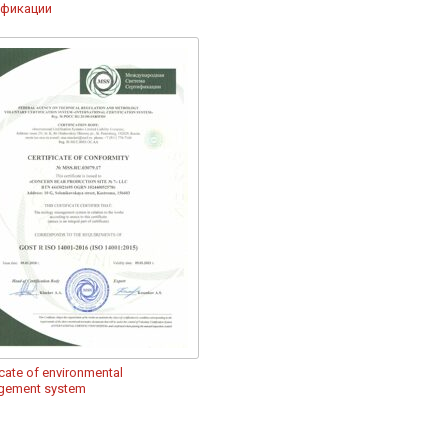
ификации
icate of environmental
gement system