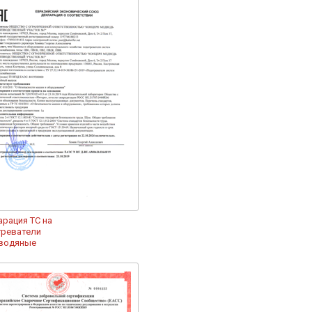
рация ТС на
греватели
водяные