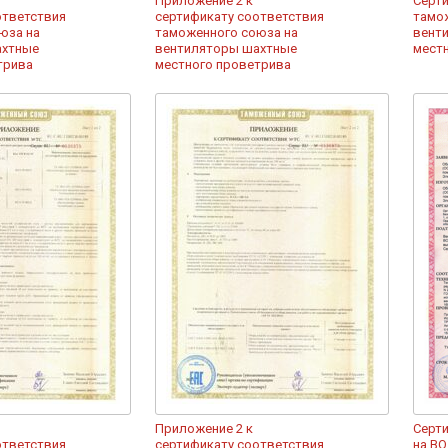
Приложение 2 к
Серт
ответствия
сертификату соответствия
тамо
юза на
таможенного союза на
вент
ахтные
вентиляторы шахтные
мест
трива
местного проветрива
Приложение 2 к
Серт
ответствия
сертификату соответствия
на ВО