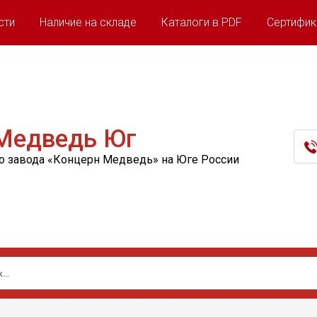
сти
Наличие на складе
Каталоги в PDF
Сертифик
Медведь Юг
о завода «Концерн Медведь» на Юге России